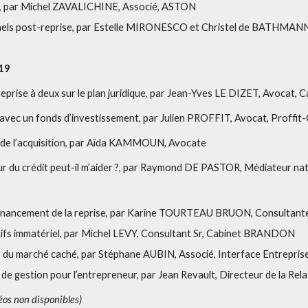
ng, par Michel ZAVALICHINE, Associé, ASTON
nnels post-reprise, par Estelle MIRONESCO et Christel de BATHMA
19
 reprise à deux sur le plan juridique, par Jean-Yves LE DIZET, Avocat, 
vec un fonds d’investissement, par Julien PROFFIT, Avocat, Proffit-
le de l’acquisition, par Aïda KAMMOUN, Avocate
r du crédit peut-il m’aider ?, par Raymond DE PASTOR, Médiateur na
9
 financement de la reprise, par Karine TOURTEAU BRUON, Consultante
tifs immatériel, par Michel LEVY, Consultant Sr, Cabinet BRANDON
s du marché caché, par Stéphane AUBIN, Associé, Interface Entrepris
l de gestion pour l’entrepreneur, par Jean Revault, Directeur de la Rel
éos non disponibles)