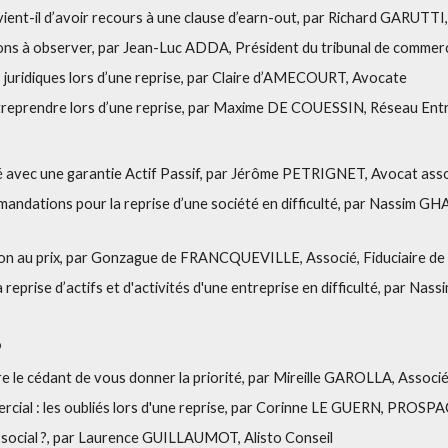
ient-il d’avoir recours à une clause d’earn-out, par Richard GARUTT
ions à observer, par Jean-Luc ADDA, Président du tribunal de commer
 juridiques lors d’une reprise, par Claire d’AMECOURT, Avocate
ntreprendre lors d’une reprise, par Maxime DE COUESSIN, Réseau En
é avec une garantie Actif Passif, par Jérôme PETRIGNET, Avocat a
andations pour la reprise d’une société en difficulté, par Nassim GH
ion au prix, par Gonzague de FRANCQUEVILLE, Associé, Fiduciaire de 
la reprise d’actifs et d'activités d'une entreprise en difficulté, par N
9
 le cédant de vous donner la priorité, par Mireille GAROLLA, Asso
rcial : les oubliés lors d'une reprise, par Corinne LE GUERN, PROS
t social ?, par Laurence GUILLAUMOT, Alisto Conseil