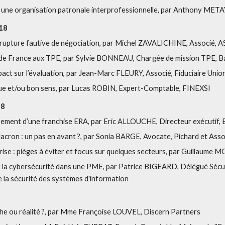
 une organisation patronale interprofessionnelle, par Anthony ME
18
e rupture fautive de négociation, par Michel ZAVALICHINE, Associé,
e de France aux TPE, par Sylvie BONNEAU, Chargée de mission TPE,
pact sur l’évaluation, par Jean-Marc FLEURY, Associé, Fiduciaire Unio
que et/ou bon sens, par Lucas ROBIN, Expert-Comptable, FINEXSI
18
pement d’une franchise ERA, par Eric ALLOUCHE, Directeur exécutif, 
cron : un pas en avant ?, par Sonia BARGE, Avocate, Pichard et Asso
rise : pièges à éviter et focus sur quelques secteurs, par Guillaum
la cybersécurité dans une PME, par Patrice BIGEARD, Délégué Sécuri
 la sécurité des systèmes d'information
he ou réalité ?, par Mme Françoise LOUVEL, Discern Partners