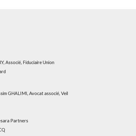
Y, Associé, Fiduciaire Union
hard
assim GHALIMI, Avocat associé, Veil
esara Partners
ACQ