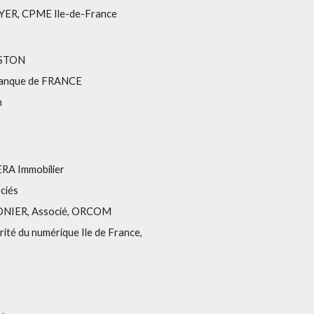
TAYER, CPME Ile-de-France
 ASTON
 Banque de FRANCE
n
ERA Immobilier
ciés
e MONIER, Associé, ORCOM
té du numérique Ile de France,