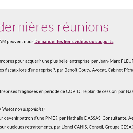
dernières réunions
AM peuvent nous
Demander les liens vidéos ou supports
.
ropres pour acquérir une plus belle, entreprise, par Jean-Marc FLEUR
es fiscaux lors d’une reprise ?, par Benoît Couty, Avocat, Cabinet Pic
treprises fragilisées en période de COVID : le plan de cession, par N
0
(vidéos non disponibles)
ur devenir patron d’une PME ?, par Nathalie DASSAS, Consultante, A
m sur quelques retraitements, par Lionel CANIS, Conseil, Groupe CES