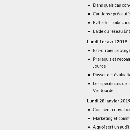
Dans quels cas conv
Cautions : précaut
Eviter les embûches
L’aide du réseau E
Lundi 1er avril 2019
Est-on bien protég
Prérequis et recomm
Jourde
Passer de l’évaluat
Les spécificités de 
Veil Jourde
Lundi 28 janvier 201
Comment convaincre
Marketing et comme
A quoi sert un audi