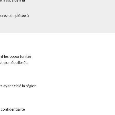
avis, aide à la
serez complétée à
nt les opportunités
lusion équilibrée.
 ayant ciblé la région.
 confidentialité