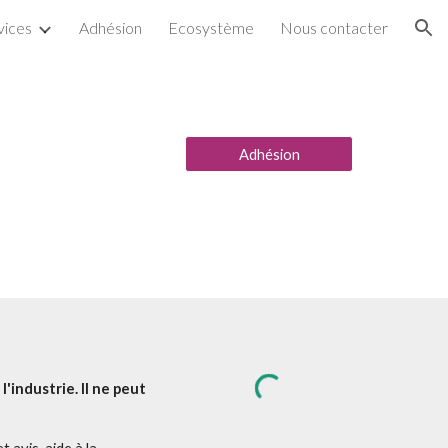
vices
Adhésion
Ecosystème
Nous contacter
ion
Adhésion
'industrie. Il ne peut