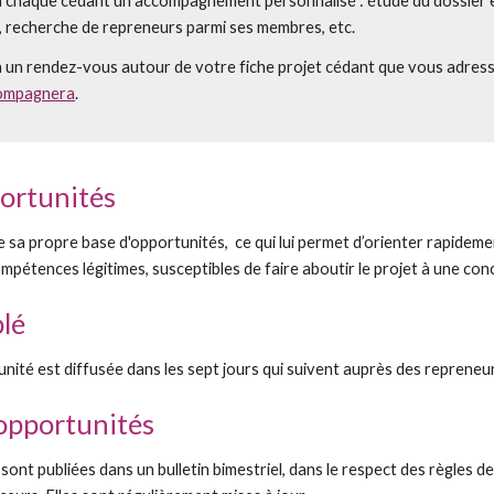
haque cédant un accompagnement personnalisé : étude du dossier et 
, recherche de repreneurs parmi ses membres, etc.
a un rendez-vous autour de votre fiche projet cédant que vous adres
compagnera
.
portunités
a propre base d'opportunités, ce qui lui permet d’orienter rapideme
mpétences légitimes, susceptibles de faire aboutir le projet à une conc
blé
ité est diffusée dans les sept jours qui suivent auprès des repreneurs
'opportunités
sont publiées dans un bulletin bimestriel, dans le respect des règles de